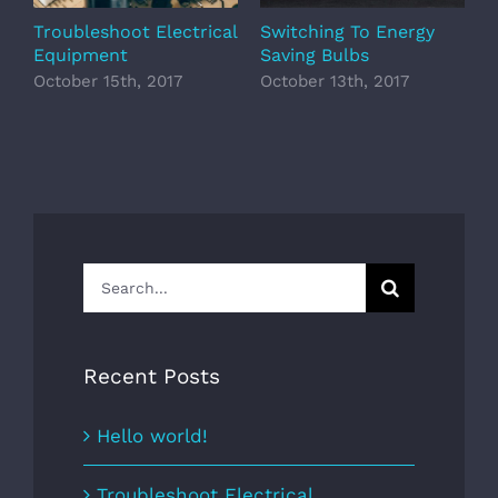
Troubleshoot Electrical
Switching To Energy
S
Equipment
Saving Bulbs
S
October 15th, 2017
October 13th, 2017
O
Search
for:
Recent Posts
Hello world!
Troubleshoot Electrical